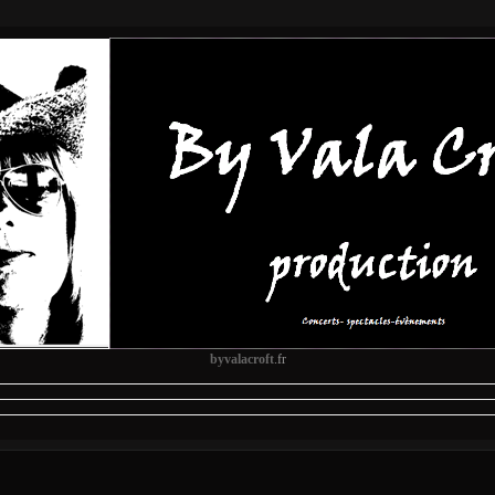
byvalacroft
.fr