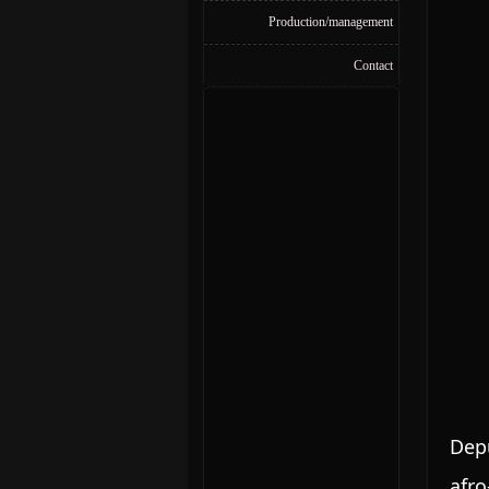
Production/management
Contact
Depu
afro