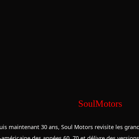
SoulMotors
is maintenant 30 ans, Soul Motors revisite les gran
-américaine des années 60, 70 et délivre des versions 